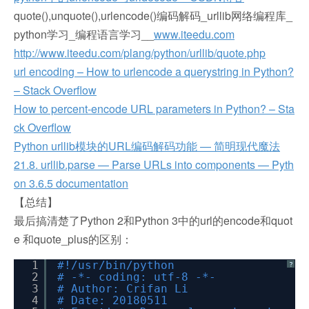
quote(),unquote(),urlencode()编码解码_urllib网络编程库_
python学习_编程语言学习__
www.iteedu.com
http://www.iteedu.com/plang/python/urllib/quote.php
url encoding – How to urlencode a querystring in Python?
– Stack Overflow
How to percent-encode URL parameters in Python? – Sta
ck Overflow
Python urllib模块的URL编码解码功能 — 简明现代魔法
21.8. urllib.parse — Parse URLs into components — Pyth
on 3.6.5 documentation
【总结】
最后搞清楚了Python 2和Python 3中的url的encode和quot
e 和quote_plus的区别：
1
#!/usr/bin/python
?
2
# -*- coding: utf-8 -*-
3
# Author: Crifan Li
4
# Date: 20180511