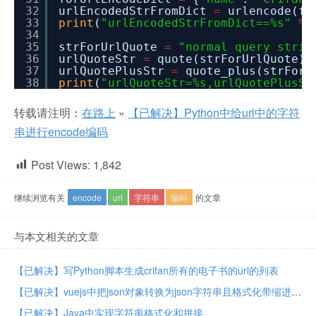
32
urlEncodedStrFromDict
=
urlencode(f
33
print
(
"urlEncodedStrFromDict==%s"
%
34
35
strForUrlQuote
=
"normal query strin
36
urlQuoteStr
=
quote(strForUrlQuote)
37
urlQuotePlusStr
=
quote_plus(strFor
38
print
(
"urlQuoteStr=%s,urlQuotePlusSt
转载请注明：
在路上
»
【已解决】Python中给url中的字符
串进行encode编码
Post Views:
1,842
继续浏览有关
encode
url
字符串
编码
的文章
与本文相关的文章
【已解决】写Python脚本生成crifan所有的电子书的url的列表
【已解决】vuejs中把json对象转换为json字符串且格式化带缩进
【已解决】Java中实现字符串格式化和拼接