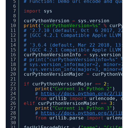
5
# Function: Demo url encode and quot
6
7
import
sys
8
9
curPythonVersion
=
sys.version
10
print
(
"curPythonVersion=%s"
%
curPyt
11
# '2.7.10 (default, Oct 6 2017, 22:
12
# [GCC 4.2.1 Compatible Apple LLVM 9
13
#
14
# '3.6.4 (default, Mar 22 2018, 13:5
15
# [GCC 4.2.1 Compatible Apple LLVM 9
16
curPythonVersionInfo
=
sys.version_i
17
# print("curPythonVersionInfo=%s" % 
18
# sys.version_info(major=2, minor=7,
19
# sys.version_info(major=3, minor=6,
20
curPythonVersionMajor
=
curPythonVer
21
22
if
curPythonVersionMajor
=
=
2
:
23
print
(
"Current is Python 2"
)
24
#
https://docs.python.org/2/libr
25
from
urllib
import
urlencode, qu
26
elif
curPythonVersionMajor
=
=
3
:
27
print
(
"Current is Python 3"
)
28
#
https://docs.python.org/3/libr
29
from
urllib.parse
import
urlenco
30
31
forUrlEncodeDict
=
{
"name"
:
"Crifan 