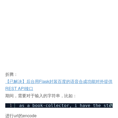
折腾：
【已解决】后台用Flask封装百度的语音合成功能对外提供
REST API接口
期间，需要对于输入的字符串，比如：
1
as a book-collector, i have the story
?
进行url的encode