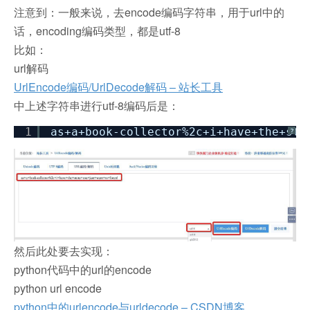
注意到：一般来说，去encode编码字符串，用于url中的
话，encoding编码类型，都是utf-8
比如：
url解码
UrlEncode编码/UrlDecode解码 – 站长工具
中上述字符串进行utf-8编码后是：
1
as+a+book-collector%2c+i+have+the+sto
?
然后此处要去实现：
python代码中的url的encode
python url encode
python中的urlencode与urldecode – CSDN博客