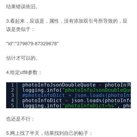
结果错误依旧。
3.看起来，应该是，属性，没有添加双引号所导致的，应
该是类似于：
"id":"379879-87329678"
估计才可以的。
4.给定utf8参数：
1
photoInfoJsonDoubleQuote
=
photoInfoJ
?
2
logging.info(
"photoInfoJsonDoubleQuot
3
#photoInfoDict = json.loads(photoInfo
4
photoInfoDict
=
json.loads(photoInfo
5
logging.info(
"photoInfoDict=%s"
, phot
也还是不行：
5.网上找了半天，结果找到自己的帖子：