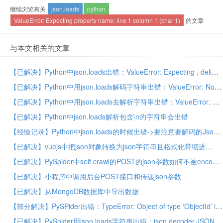
继续浏览有关
json.loads
python
ValueError: Expecting property name: line 1 column 1 (char 1)
的文章
与本文相关的文章
【已解决】Python中json.loads出错：ValueError: Expecting , delimiter: line 1 column 86 (char 86)
【已解决】Python中用json.loads解码字符串出错：ValueError: No JSON object could be decoded
【已解决】Python中用json.loads去解析字符串出错：ValueError: Expecting property name: line 1 column 51 (char 51)
【已解决】Python中json.loads解析包含\n的字符串会出错
【经验记录】Python中json.loads的时候出错->要注意要解码的Json字符的编码
【已解决】vuejs中把json对象转换为json字符串且格式化带缩进
【已解决】PySpider中self.crawl的POST的json参数如何不被encode编码而保持json原始字符串格式
【已解决】小程序中调用后台POST接口和传递json参数
【已解决】从MongoDB数据库中导出数据
【部分解决】PySPider出错：TypeError: Object of type ‘ObjectId’ is not JSON serializable
【已解决】PySpider用json.loads字符串出错：json.decoder.JSONDecodeError: Invalid \escape: line 5 column 179 (char 269)