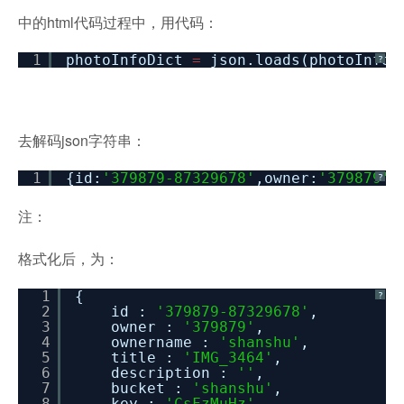
中的html代码过程中，用代码：
1
photoInfoDict
=
json.loads(photoInfoJ
?
去解码json字符串：
1
{id:
'379879-87329678'
,owner:
'379879'
,
?
注：
格式化后，为：
1
{
?
2
id :
'379879-87329678'
,
3
owner :
'379879'
,
4
ownername :
'shanshu'
,
5
title :
'IMG_3464'
,
6
description :
''
,
7
bucket :
'shanshu'
,
8
key :
'CsFzMuHz'
,