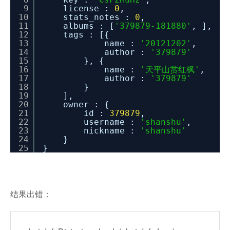
9
license :
0
,
10
stats_notes :
0
,
11
albums : [
'379879-181880'
, ],
12
tags : [{
13
name :
'20121202'
,
14
author :
'379879'
15
}, {
16
name :
'天平山赏红枫'
,
17
author :
'379879'
18
}
19
],
20
owner : {
21
id :
379879
,
22
username :
'shanshu'
,
23
nickname :
'shanshu'
24
}
25
}
结果出错：