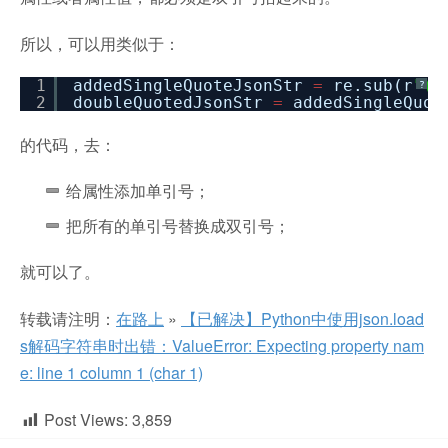
所以，可以用类似于：
1
addedSingleQuoteJsonStr
=
re.sub(r
"(,
?
2
doubleQuotedJsonStr
=
addedSingleQuot
的代码，去：
给属性添加单引号；
把所有的单引号替换成双引号；
就可以了。
转载请注明：
在路上
»
【已解决】Python中使用json.load
s解码字符串时出错：ValueError: Expecting property nam
e: line 1 column 1 (char 1)
Post Views:
3,859