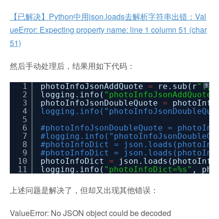
【已解决】Python中用json.loads去解析字符串出错：Val
ueError: Expecting property name: line 1 column 51 (char
51)
然后手动处理后，结果用如下代码：
1
photoInfoJsonAddQuote
=
re.sub(r
"(,?
?
2
logging.info(
"photoInfoJsonAddQuote=
3
photoInfoJsonDoubleQuote
=
photoInfo
4
logging.info("photoInfoJsonDoubleQuo
5
6
#photoInfoJsonDoubleQuote = photoInf
7
#logging.info("photoInfoJsonDoubleQu
8
#photoInfoDict = json.loads(photoInf
9
#photoInfoDict = json.loads(photoInf
10
photoInfoDict
=
json.loads(photoInfo
11
logging.info(
"photoInfoDict=%s"
, pho
上述问题是解决了，但却又出现其他错误：
ValueError: No JSON object could be decoded