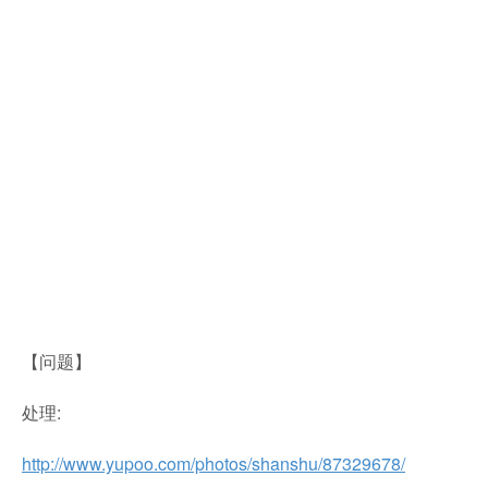
【问题】
处理:
http://www.yupoo.com/photos/shanshu/87329678/