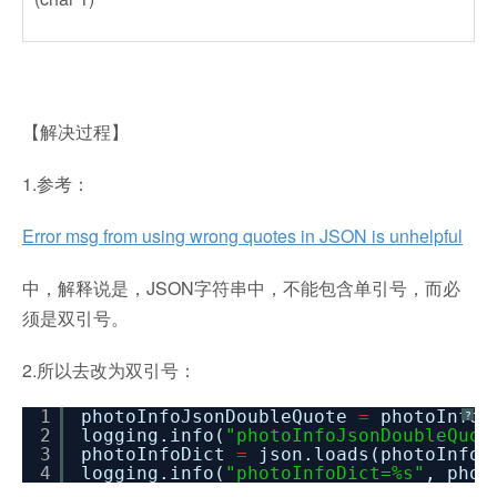
【解决过程】
1.参考：
Error msg from using wrong quotes in JSON is unhelpful
中，解释说是，JSON字符串中，不能包含单引号，而必
须是双引号。
2.所以去改为双引号：
1
photoInfoJsonDoubleQuote
=
photoInfoJ
?
2
logging.info(
"photoInfoJsonDoubleQuot
3
photoInfoDict
=
json.loads(photoInfoJ
4
logging.info(
"photoInfoDict=%s"
, phot