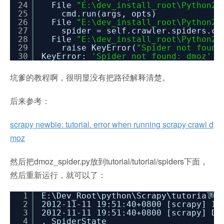
24
File
"E:\dev_install_root\Python27
25
cmd.run(args, opts)
26
File
"E:\dev_install_root\Python27
27
spider = self.crawler.spiders.cr
28
File
"E:\dev_install_root\Python27
29
raise KeyError(
"Spider not found
30
KeyError:
'Spider not found: dmoz'
坑爹的教程啊，很明显没有把路径解释清楚。
后来参考：
scrapy newbie: tutorial. error when running scrapy crawl d
moz
然后把dmoz_spider.py放到tutorial/tutorial/spiders下面，
然后重新运行，就可以了：
1
E:\Dev_Root\python\Scrapy\tutorial>s
?
2
2012-11-11 19:51:40+0800 [scrapy] IN
3
2012-11-11 19:51:40+0800 [scrapy] DE
4
, SpiderState