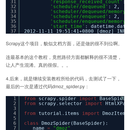
31
'response_received_count'
: 
32
'scheduler/dequeued'
: 2,
33
'scheduler/dequeued/memory'
34
'scheduler/enqueued'
: 2,
35
'scheduler/enqueued/memory'
36
'start_time'
: datetime.date
37
2012-11-11 19:51:41+0800 [dmoz] INFO
Scrapy这个项目，貌似文档方面，还是做的很不到位啊。
连最基本的这个教程，竟然路径方面都解释的很不清楚，
让人产生混淆。真的很假。。。
4.后来，就是继续安装教程所给的代码，去测试了一下，
最后的一次是通过代码dmoz_spider.py：
1
from
scrapy.spider
import
BaseSpider
?
2
from
scrapy.selector
import
HtmlXPat
3
4
from
tutorial.items
import
DmozItem
5
6
class
DmozSpider(BaseSpider):
7
name
=
"dmoz"