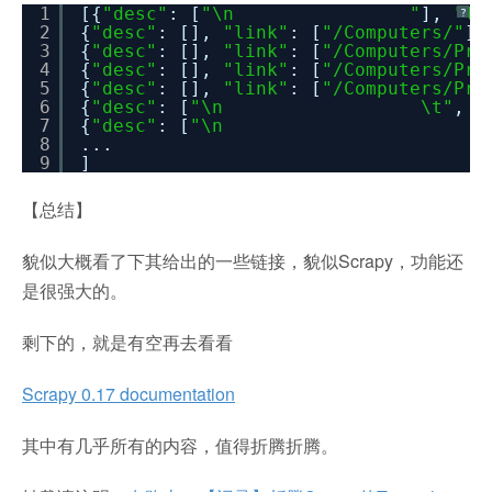
1
[{
"desc"
: [
"\n "
],
"li
?
2
{
"desc"
: [],
"link"
: [
"/Computers/"
]
3
{
"desc"
: [],
"link"
: [
"/Computers/Pro
4
{
"desc"
: [],
"link"
: [
"/Computers/Pro
5
{
"desc"
: [],
"link"
: [
"/Computers/Pro
6
{
"desc"
: [
"\n \t"
,
"
7
{
"desc"
: [
"\n 
8
...
9
]
【总结】
貌似大概看了下其给出的一些链接，貌似Scrapy，功能还
是很强大的。
剩下的，就是有空再去看看
Scrapy 0.17 documentation
其中有几乎所有的内容，值得折腾折腾。