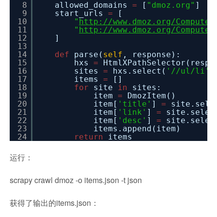
8
allowed_domains
=
[
"dmoz.org"
]
9
start_urls
=
[
10
"
http://www.dmoz.org/Computer
11
"
http://www.dmoz.org/Computer
12
]
13
14
def
parse(
self
, response):
15
hxs
=
HtmlXPathSelector(respo
16
sites
=
hxs.select(
'//ul/li'
)
17
items
=
[]
18
for
site
in
sites:
19
item
=
DmozItem()
20
item[
'title'
]
=
site.sele
21
item[
'link'
]
=
site.selec
22
item[
'desc'
]
=
site.selec
23
items.append(item)
24
return
items
运行：
scrapy crawl dmoz -o items.json -t json
获得了输出的items.json：