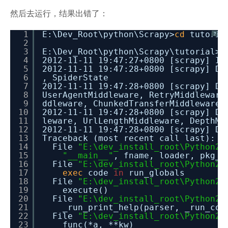
然后去运行，结果出错了：
1
E:\Dev_Root\python\Scrapy>
cd
tutoria
?
2
3
E:\Dev_Root\python\Scrapy\tutorial>s
4
2012-11-11 19:47:27+0800 [scrapy] IN
5
2012-11-11 19:47:28+0800 [scrapy] DE
6
, SpiderState
7
2012-11-11 19:47:28+0800 [scrapy] DE
8
UserAgentMiddleware, RetryMiddleware
9
ddleware, ChunkedTransferMiddleware,
10
2012-11-11 19:47:28+0800 [scrapy] DE
11
leware, UrlLengthMiddleware, DepthMi
12
2012-11-11 19:47:28+0800 [scrapy] DE
13
Traceback (most recent call last):
14
File
"E:\dev_install_root\Python27
15
"__main__"
, fname, loader, pkg_n
16
File
"E:\dev_install_root\Python27
17
exec
code
in
run_globals
18
File
"E:\dev_install_root\Python27
19
execute()
20
File
"E:\dev_install_root\Python27
21
_run_print_help(parser, _run_com
22
File
"E:\dev_install_root\Python27
23
func(*a, **kw)