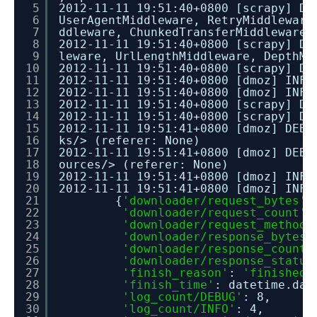
5
2012-11-11 19:51:40+0800 [scrapy] DE
6
UserAgentMiddleware, RetryMiddleware
7
ddleware, ChunkedTransferMiddleware,
8
2012-11-11 19:51:40+0800 [scrapy] DE
9
leware, UrlLengthMiddleware, DepthMi
10
2012-11-11 19:51:40+0800 [scrapy] DE
11
2012-11-11 19:51:40+0800 [dmoz] INFO
12
2012-11-11 19:51:40+0800 [dmoz] INFO
13
2012-11-11 19:51:40+0800 [scrapy] DE
14
2012-11-11 19:51:40+0800 [scrapy] DE
15
2012-11-11 19:51:41+0800 [dmoz] DEBU
16
ks/> (referer: None)
17
2012-11-11 19:51:41+0800 [dmoz] DEBU
18
ources/> (referer: None)
19
2012-11-11 19:51:41+0800 [dmoz] INFO
20
2012-11-11 19:51:41+0800 [dmoz] INFO
21
{
'downloader/request_bytes'
:
22
'downloader/request_count'
:
23
'downloader/request_method_
24
'downloader/response_bytes'
25
'downloader/response_count'
26
'downloader/response_status
27
'finish_reason'
:
'finished'
28
'finish_time'
: datetime.dat
29
'log_count/DEBUG'
: 8,
30
'log_count/INFO'
: 4,